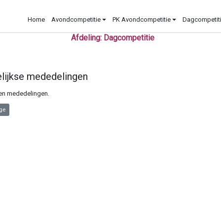
Home
Avondcompetitie
PK Avondcompetitie
Dagcompetit
Afdeling: Dagcompetitie
lijkse mededelingen
en mededelingen.
rtikel: Voorwoord Wedstrijdleider(dagbiljarten)
ge