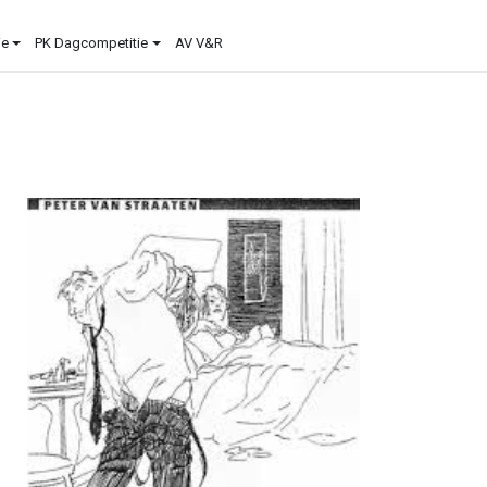
ie
PK Dagcompetitie
AV V&R